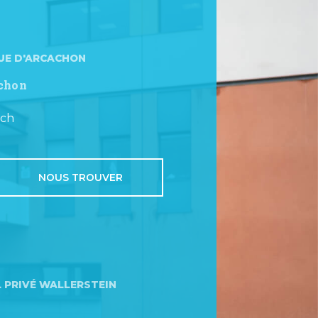
UE D'ARCACHON
achon
u
uch
NOUS TROUVER
 PRIVÉ WALLERSTEIN