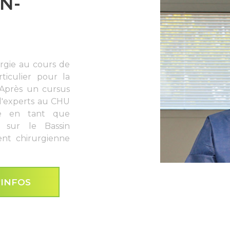
EN-
urgie au cours de
iculier pour la
. Après un cursus
 d'experts au CHU
ée en tant que
e sur le Bassin
ent chirurgienne
'INFOS