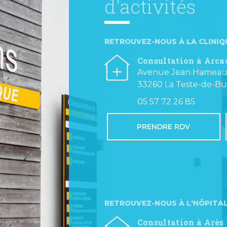
d'activités
RETROUVEZ-NOUS À LA CLINIQ
Consultation à Arc
Avenue Jean Hamea
33260 La Teste-de-B
05 57 72 26 85
PRENDRE RDV
RETROUVEZ-NOUS À L'HÔPITAL
Consultation à Arès