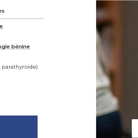
es
ue
ogie bénine
, parathyroide)