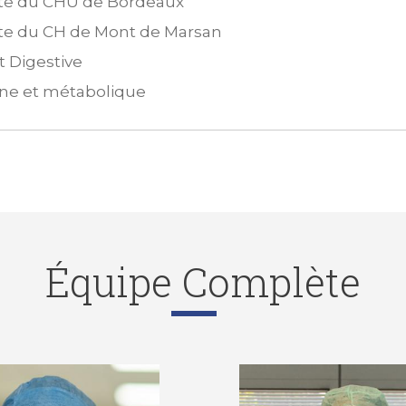
iste du CHU de Bordeaux
ste du CH de Mont de Marsan
t Digestive
nne et métabolique
Équipe Complète
LIEN DARQUIES
HÉLÈNE GERSEN-CH