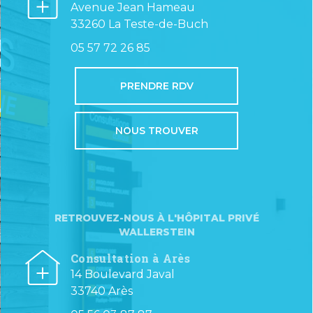
Avenue Jean Hameau
33260 La Teste-de-Buch
05 57 72 26 85
PRENDRE RDV
NOUS TROUVER
RETROUVEZ-NOUS À L'HÔPITAL PRIVÉ
WALLERSTEIN
Consultation à Arès
14 Boulevard Javal
33740 Arès