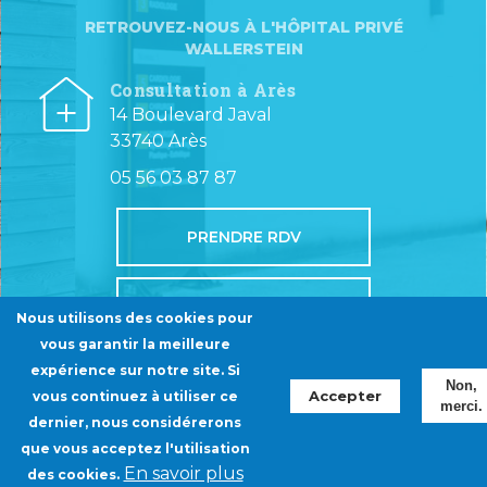
RETROUVEZ-NOUS À L'HÔPITAL PRIVÉ
WALLERSTEIN
Consultation à Arès
14 Boulevard Javal
33740 Arès
05 56 03 87 87
PRENDRE RDV
NOUS TROUVER
Nous utilisons des cookies pour
vous garantir la meilleure
expérience sur notre site. Si
Non,
Accepter
vous continuez à utiliser ce
merci.
Menu
dernier, nous considérerons
MENTIONS LÉGALES
que vous acceptez l'utilisation
Pied
RÉALISATION: ASCOMEDIA
En savoir plus
des cookies.